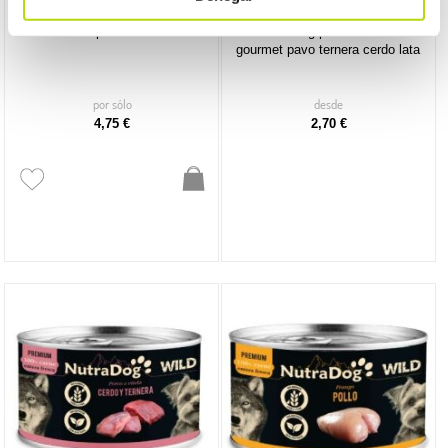
Dr. Clauder's
ICA
dr clauder perro senior lata
ica nutradog perro adulto wild
gourmet pavo ternera cerdo lata
por sólo
desde
4,75 €
2,70 €