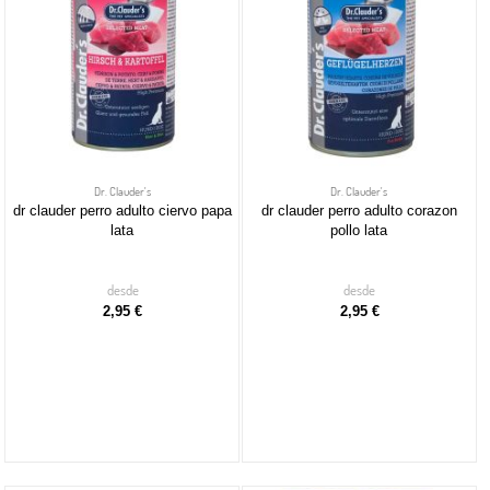
Dr. Clauder's
Dr. Clauder's
dr clauder perro adulto ciervo papa
dr clauder perro adulto corazon
lata
pollo lata
desde
desde
2,95 €
2,95 €