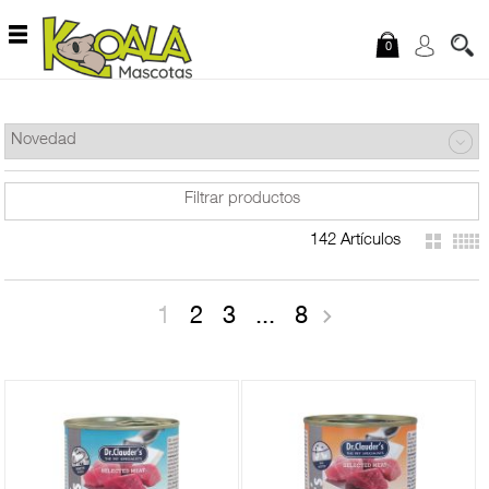
Saltar al contenido
0
Filtrar productos
142 Artículos
PERROS
-
Comida para perros
1
2
3
...
8
Pienso para perros
Comida húmeda
para perros
Snacks para perros
Dieta veterinaria
para perros
+
Accesorios perros