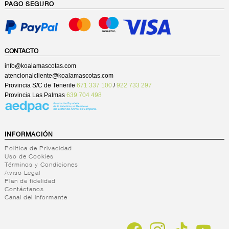
PAGO SEGURO
CONTACTO
info@koalamascotas.com
atencionalcliente@koalamascotas.com
Provincia S/C de Tenerife
671 337 100
/
922 733 297
Provincia Las Palmas
639 704 498
INFORMACIÓN
Política de Privacidad
Uso de Cookies
Términos y Condiciones
Aviso Legal
Plan de fidelidad
Contáctanos
Canal del informante