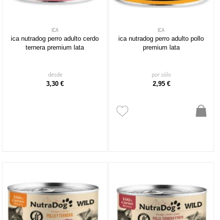
ICA
ICA
ica nutradog perro adulto cerdo
ica nutradog perro adulto pollo
ternera premium lata
premium lata
desde
por sólo
3,30 €
2,95 €