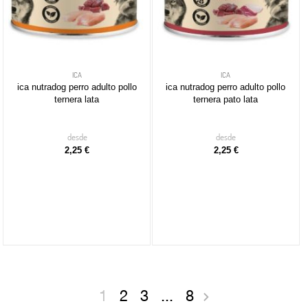
ICA
ICA
ica nutradog perro adulto pollo
ica nutradog perro adulto pollo
ternera lata
ternera pato lata
desde
desde
2,25 €
2,25 €
1
2
3
...
8