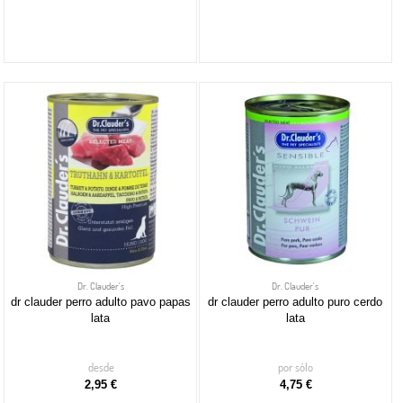
Dr. Clauder's
Dr. Clauder's
dr clauder perro adulto pavo papas
dr clauder perro adulto puro cerdo
lata
lata
desde
por sólo
2,95 €
4,75 €