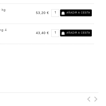
0 kg
53,20 €
kg 4
43,40 €