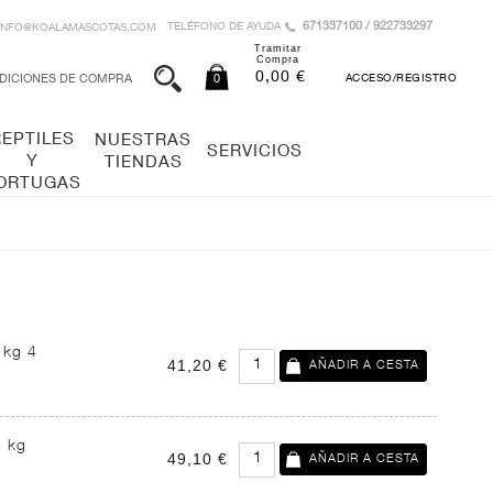
671337100 / 922733297
TELÉFONO DE AYUDA
INFO@KOALAMASCOTAS.COM
Tramitar
Compra
0,00 €
DICIONES DE COMPRA
0
ACCESO/REGISTRO
REPTILES
NUESTRAS
SERVICIOS
Y
TIENDAS
ORTUGAS
 kg 4
41,20 €
5 kg
49,10 €