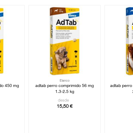
Elanco
ido 450 mg
adtab perro comprimido 56 mg
adtab perr
1.3-2.5 kg
desde
15,50 €