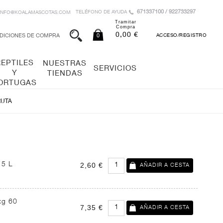
671337100 / 922733297
TELÉFONO DE AYUDA
INFO@KOALAMASCOTAS.COM
Tramitar
Compra
0,00 €
DICIONES DE COMPRA
0
ACCESO/REGISTRO
REPTILES
NUESTRAS
SERVICIOS
Y
TIENDAS
ORTUGAS
RUTA
15 L
2,60 €
kg 60
7,35 €