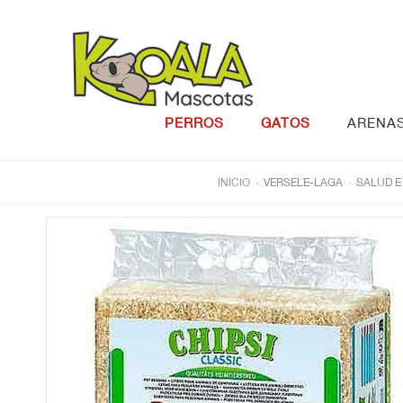
Saltar al contenido
PERROS
GATOS
ARENA
.
.
INICIO
VERSELE-LAGA
SALUD E