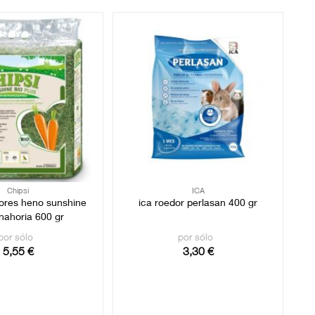
Chipsi
ICA
dores heno sunshine
ica roedor perlasan 400 gr
nahoria 600 gr
por sólo
por sólo
5,55 €
3,30 €