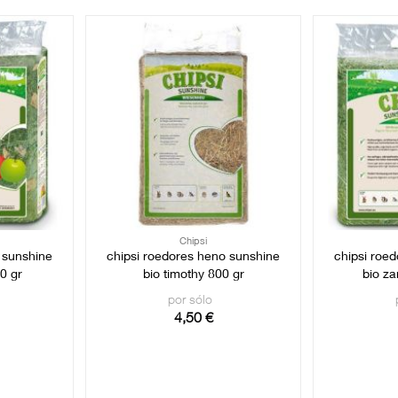
Chipsi
 sunshine
chipsi roedores heno sunshine
chipsi roe
0 gr
bio timothy 800 gr
bio za
por sólo
4,50 €