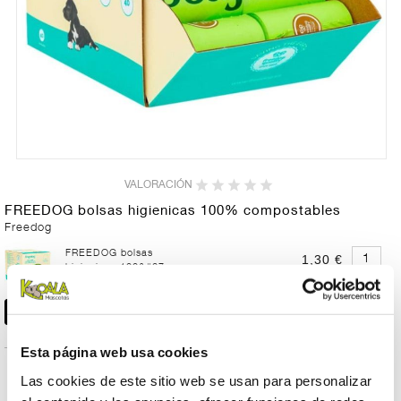
VALORACIÓN
FREEDOG bolsas higienicas 100% compostables
Freedog
FREEDOG bolsas
1,30 €
higienicas 100&#37;
compostables
Esta página web usa cookies
FREEDOG bolsas
5,00 €
higienicas 100&#37;
Las cookies de este sitio web se usan para personalizar
compostables 4x15ud