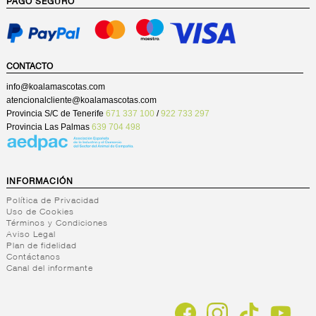
PAGO SEGURO
CONTACTO
info@koalamascotas.com
atencionalcliente@koalamascotas.com
Provincia S/C de Tenerife
671 337 100
/
922 733 297
Provincia Las Palmas
639 704 498
INFORMACIÓN
Política de Privacidad
Uso de Cookies
Términos y Condiciones
Aviso Legal
Plan de fidelidad
Contáctanos
Canal del informante