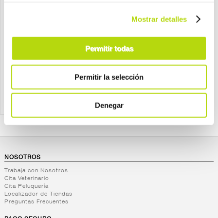
Freedog
Freedog
Mostrar detalles
freedog perro chaleco
freedog colchon artic gris
salvavidas pro coral
oscuro
Permitir todas
desde
desde
39,95 €
29,95 €
Permitir la selección
Denegar
NOSOTROS
Trabaja con Nosotros
Cita Veterinario
Cita Peluquería
Localizador de Tiendas
Preguntas Frecuentes