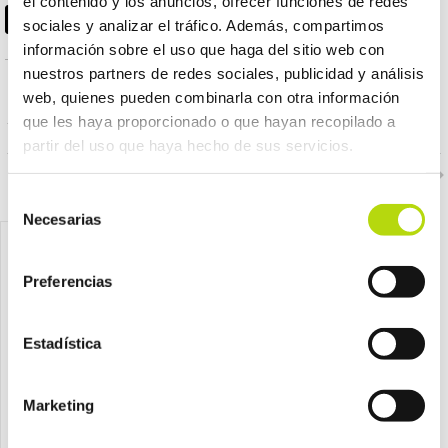
el contenido y los anuncios, ofrecer funciones de redes
sociales y analizar el tráfico. Además, compartimos
información sobre el uso que haga del sitio web con
nuestros partners de redes sociales, publicidad y análisis
web, quienes pueden combinarla con otra información
PRODUCTOS RELACIONADOS
que les haya proporcionado o que hayan recopilado a
partir del uso que haya hecho de sus servicios.
Selección
Necesarias
de
consentimiento
Preferencias
Estadística
Marketing
CHALECOS