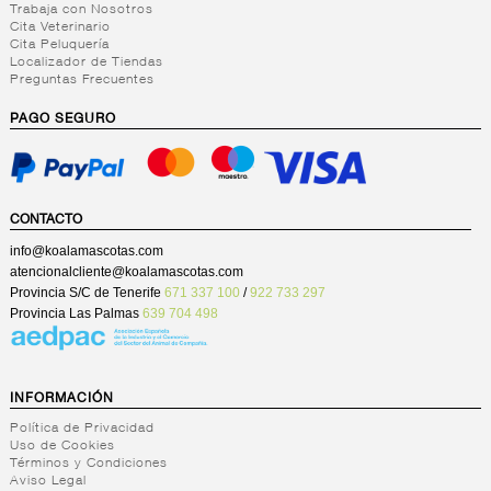
Trabaja con Nosotros
Cita Veterinario
Cita Peluquería
Localizador de Tiendas
Preguntas Frecuentes
PAGO SEGURO
CONTACTO
info@koalamascotas.com
atencionalcliente@koalamascotas.com
Provincia S/C de Tenerife
671 337 100
/
922 733 297
Provincia Las Palmas
639 704 498
INFORMACIÓN
Política de Privacidad
Uso de Cookies
Términos y Condiciones
Aviso Legal