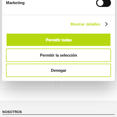
Marketing
Mostrar detalles
Gourmet
Gourmet
Permitir todas
gourmet gato gold tartelette
gourmet gato soup royale 45
48x85 gr
gr
por sólo
desde
Permitir la selección
32,95 €
0,85 €
Denegar
NOSOTROS