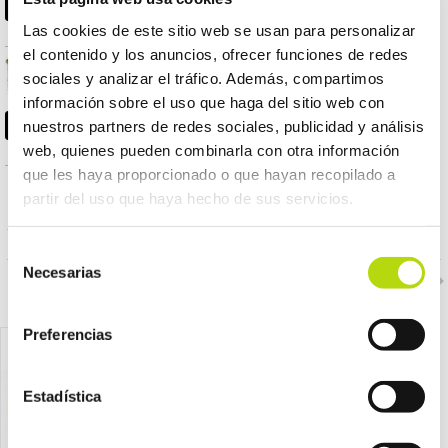
Las cookies de este sitio web se usan para personalizar
el contenido y los anuncios, ofrecer funciones de redes
GOURMET gato Gold
0,79 €
sociales y analizar el tráfico. Además, compartimos
tartelette pollo y
zanahoria 85 gr
información sobre el uso que haga del sitio web con
nuestros partners de redes sociales, publicidad y análisis
web, quienes pueden combinarla con otra información
que les haya proporcionado o que hayan recopilado a
partir del uso que haya hecho de sus servicios.
PRODUCTOS RELACIONADOS
Selección
Necesarias
de
consentimiento
Preferencias
Estadística