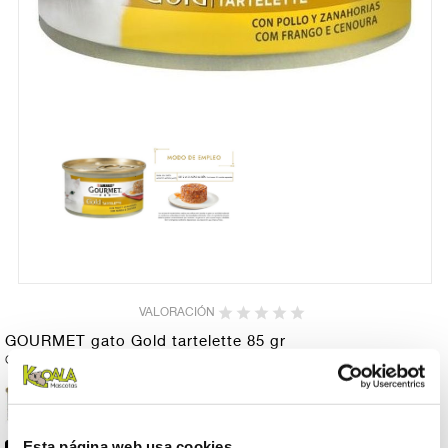
VALORACIÓN
GOURMET gato Gold tartelette 85 gr
Gourmet
GOURMET gato Gold
0,79 €
tartelette buey y tomate
85 gr
Esta página web usa cookies