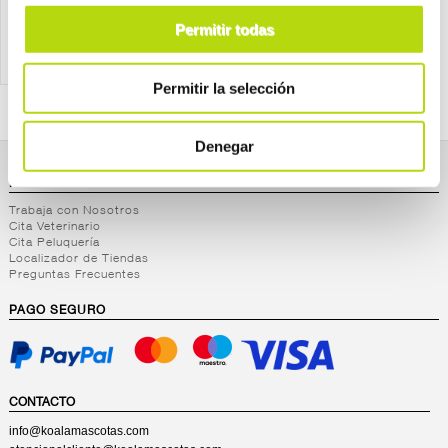
Permitir todas
Permitir la selección
Denegar
NOSOTROS
Trabaja con Nosotros
Cita Veterinario
Cita Peluquería
Localizador de Tiendas
Preguntas Frecuentes
PAGO SEGURO
CONTACTO
info@koalamascotas.com