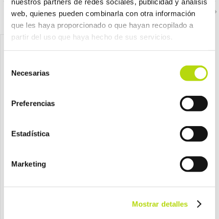
nuestros partners de redes sociales, publicidad y análisis
web, quienes pueden combinarla con otra información
que les haya proporcionado o que hayan recopilado a
partir del uso que haya hecho de sus servicios.
Selección
Necesarias
de
consentimiento
Preferencias
Estadística
ICA
ICA
Marketing
ica dispensador de agua 90
ica nutradog gato adulto lata
ml
80 gr
por sólo
desde
Mostrar detalles
8,55 €
1,30 €