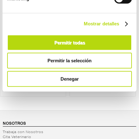
Mostrar detalles
Ownat
Ownat
ownat perro adulto classic
ownat perro adulto classic
Permitir todas
complet
cordero y arroz
desde
desde
Permitir la selección
11,30 €
13,90 €
Denegar
NOSOTROS
Trabaja con Nosotros
Cita Veterinario