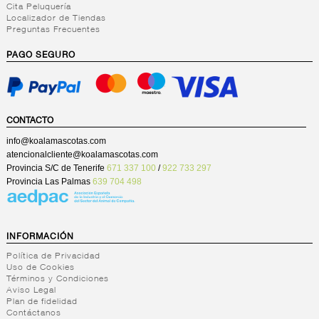
Cita Peluquería
Localizador de Tiendas
Preguntas Frecuentes
PAGO SEGURO
CONTACTO
info@koalamascotas.com
atencionalcliente@koalamascotas.com
Provincia S/C de Tenerife
671 337 100
/
922 733 297
Provincia Las Palmas
639 704 498
INFORMACIÓN
Política de Privacidad
Uso de Cookies
Términos y Condiciones
Aviso Legal
Plan de fidelidad
Contáctanos