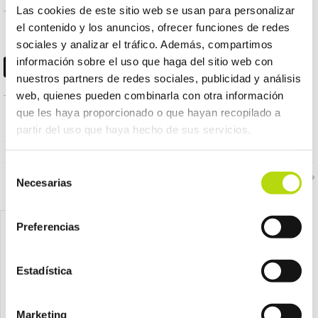
Las cookies de este sitio web se usan para personalizar
11,60 €
el contenido y los anuncios, ofrecer funciones de redes
OWNAT perro adulto
classic light 4 kg
sociales y analizar el tráfico. Además, compartimos
información sobre el uso que haga del sitio web con
nuestros partners de redes sociales, publicidad y análisis
web, quienes pueden combinarla con otra información
que les haya proporcionado o que hayan recopilado a
PRODUCTOS RELACIONADOS
partir del uso que haya hecho de sus servicios.
Selección
Necesarias
de
consentimiento
Preferencias
Estadística
Marketing