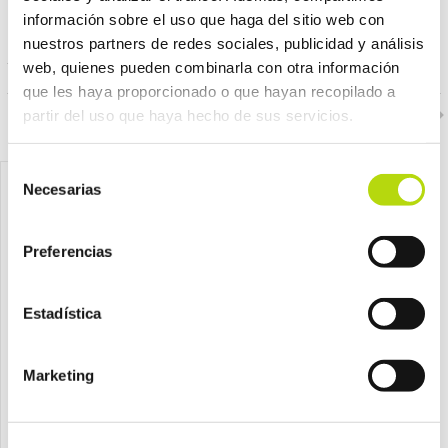
información sobre el uso que haga del sitio web con
PRODUCTOS RELACIONADOS
nuestros partners de redes sociales, publicidad y análisis
web, quienes pueden combinarla con otra información
que les haya proporcionado o que hayan recopilado a
partir del uso que haya hecho de sus servicios.
Selección
Necesarias
de
consentimiento
Preferencias
Estadística
Marketing
Ownat
Ownat
ownat perro adulto classic
ownat perro adulto classic