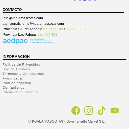
CONTACTO
info@koalamascotas.com
atencionalcliente@koalamascotas.com
Provincia S/C de Tenerife
671 337 100
/
922 733 297
Provincia Las Palmas
639 704 498
INFORMACIÓN
Política de Privacidad
Uso de Cookies
Términos y Condiciones
Aviso Legal
Plan de fidelidad
Contáctanos
Canal del informante
© KOALA MASCOTAS - Doro Tenerife Market S.L.