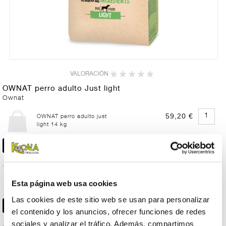
VALORACIÓN
OWNAT perro adulto Just light
Ownat
59,20 €
OWNAT perro adulto just
light 14 kg
17,35 €
OWNAT perro adulto just
Esta página web usa cookies
light 3 kg
Las cookies de este sitio web se usan para personalizar
el contenido y los anuncios, ofrecer funciones de redes
sociales y analizar el tráfico. Además, compartimos