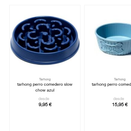
Tarhong
Tarhong
tarhong perro comedero slow
tarhong perro come
chow azul
desde
desde
9,95 €
15,95 €