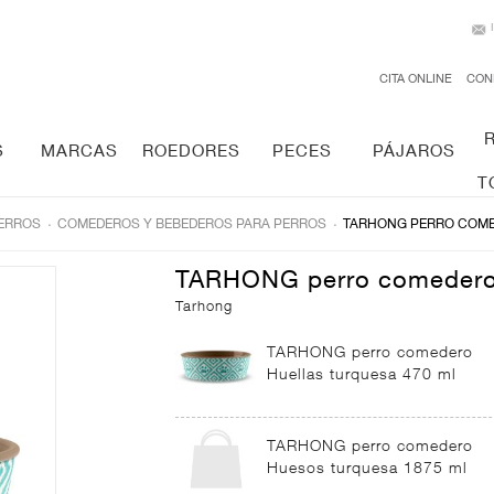
CITA ONLINE
CON
S
MARCAS
ROEDORES
PECES
PÁJAROS
T
.
.
ERROS
COMEDEROS Y BEBEDEROS PARA PERROS
TARHONG PERRO COME
TARHONG perro comedero 
Tarhong
TARHONG perro comedero
Huellas turquesa 470 ml
TARHONG perro comedero
Huesos turquesa 1875 ml