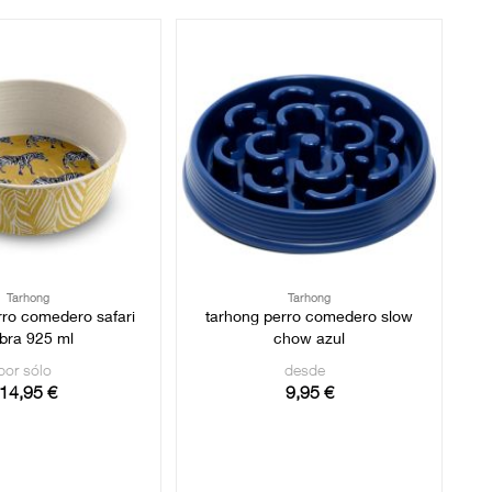
Tarhong
Tarhong
rro comedero safari
tarhong perro comedero slow
bra 925 ml
chow azul
por sólo
desde
14,95 €
9,95 €