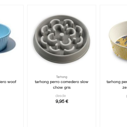
Tarhong
dero woof
tarhong perro comedero slow
tarhong pe
chow gris
ze
desde
9,95 €