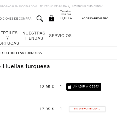
671337100 / 922733297
TELÉFONO DE AYUDA
INFO@KOALAMASCOTAS.COM
Tramitar
Compra
0,00 €
DICIONES DE COMPRA
0
ACCESO/REGISTRO
REPTILES
NUESTRAS
SERVICIOS
Y
TIENDAS
ORTUGAS
DERO HUELLAS TURQUESA
Huellas turquesa
12,95 €
17,95 €
SIN DISPONIBILIDAD