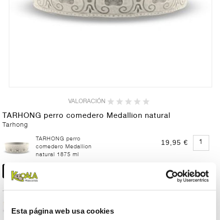
VALORACIÓN
TARHONG perro comedero Medallion natural
Tarhong
TARHONG perro
19,95 €
comedero Medallion
natural 1875 ml
TARHONG perro
12,95 €
comedero Medallion
Esta página web usa cookies
natural 470 ml