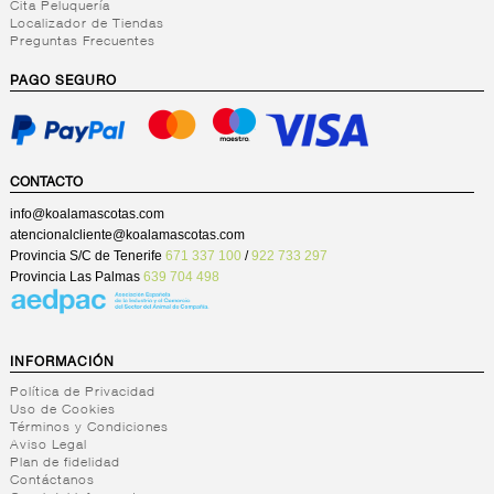
Cita Peluquería
Localizador de Tiendas
Preguntas Frecuentes
PAGO SEGURO
CONTACTO
info@koalamascotas.com
atencionalcliente@koalamascotas.com
Provincia S/C de Tenerife
671 337 100
/
922 733 297
Provincia Las Palmas
639 704 498
INFORMACIÓN
Política de Privacidad
Uso de Cookies
Términos y Condiciones
Aviso Legal
Plan de fidelidad
Contáctanos