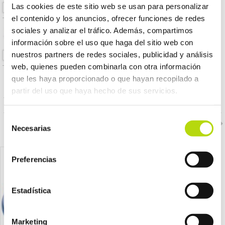
Las cookies de este sitio web se usan para personalizar
SIN DISPONIBILIDAD
el contenido y los anuncios, ofrecer funciones de redes
TARHONG perro
14,95 €
sociales y analizar el tráfico. Además, compartimos
comedero Medallion
natural 925 ml
información sobre el uso que haga del sitio web con
nuestros partners de redes sociales, publicidad y análisis
SIN DISPONIBILIDAD
web, quienes pueden combinarla con otra información
que les haya proporcionado o que hayan recopilado a
PRODUCTOS RELACIONADOS
partir del uso que haya hecho de sus servicios.
Selección
Necesarias
de
consentimiento
Preferencias
Estadística
Marketing