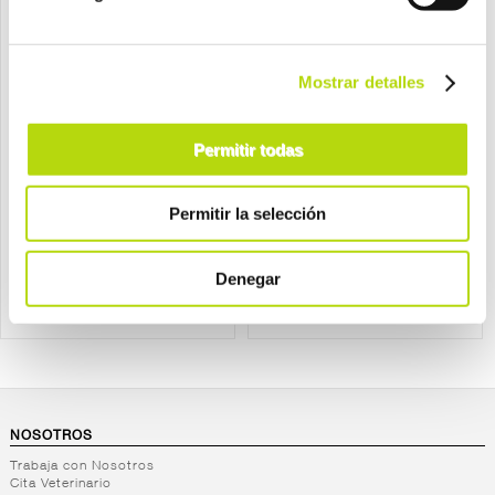
Mostrar detalles
Tarhong
Tarhong
tarhong perro comedero
tarhong perro comedero
Permitir todas
slow chow azul
woof
desde
desde
Permitir la selección
9,95 €
15,95 €
Denegar
NOSOTROS
Trabaja con Nosotros
Cita Veterinario