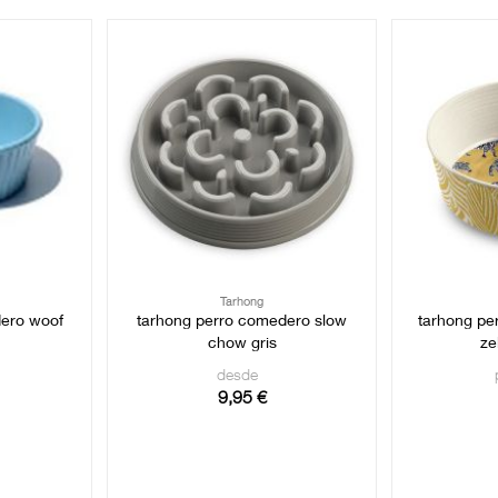
Tarhong
dero woof
tarhong perro comedero slow
tarhong pe
chow gris
ze
desde
9,95 €