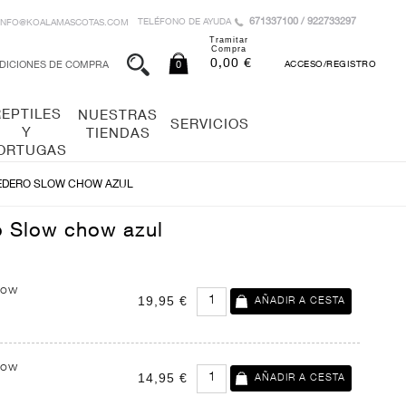
671337100 / 922733297
TELÉFONO DE AYUDA
INFO@KOALAMASCOTAS.COM
Tramitar
Compra
0,00 €
DICIONES DE COMPRA
0
ACCESO/REGISTRO
REPTILES
NUESTRAS
SERVICIOS
Y
TIENDAS
ORTUGAS
EDERO SLOW CHOW AZUL
 Slow chow azul
low
19,95 €
low
14,95 €