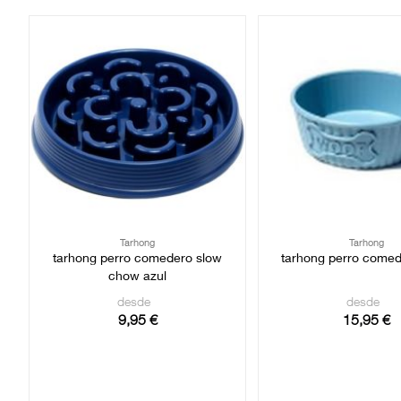
Tarhong
Tarhong
tarhong perro comedero slow
tarhong perro come
chow azul
desde
desde
9,95 €
15,95 €