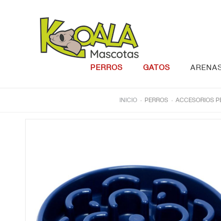
Saltar al contenido
PERROS
GATOS
ARENA
.
.
INICIO
PERROS
ACCESORIOS P