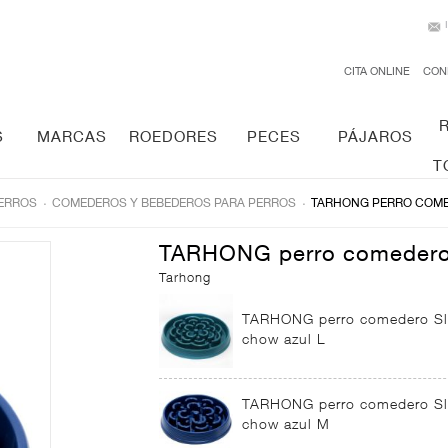
CITA ONLINE
CON
S
MARCAS
ROEDORES
PECES
PÁJAROS
T
.
.
ERROS
COMEDEROS Y BEBEDEROS PARA PERROS
TARHONG PERRO COM
TARHONG perro comedero
Tarhong
TARHONG perro comedero S
chow azul L
TARHONG perro comedero S
chow azul M