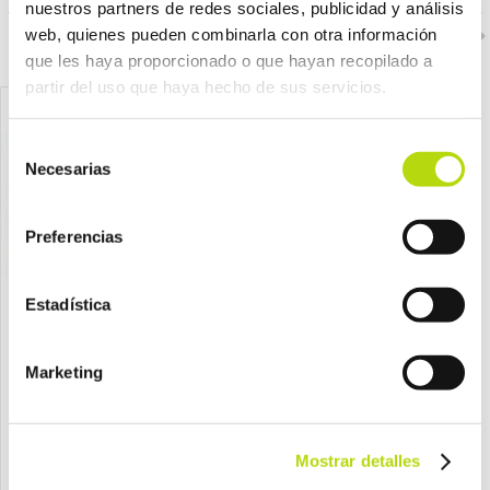
nuestros partners de redes sociales, publicidad y análisis
web, quienes pueden combinarla con otra información
que les haya proporcionado o que hayan recopilado a
partir del uso que haya hecho de sus servicios.
Selección
Necesarias
de
consentimiento
Preferencias
Estadística
Marketing
Vitakraft
Vitakraft
vitakraft gato adulto poesie
vitakraft gato adulto poesie
abadejo bacalao pouch 6 ud
abadejo salsa pouch 85 gr
por sólo
por sólo
Mostrar detalles
6,75 €
1,25 €