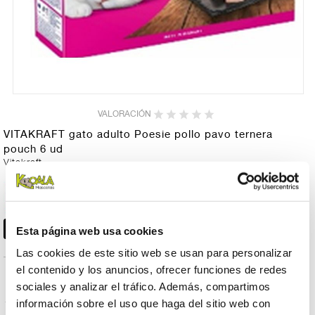
VALORACIÓN
VITAKRAFT gato adulto Poesie pollo pavo ternera
pouch 6 ud
Vitakraft
VITAKRAFT gato adulto
6,75 €
Poesie pollo pavo
ternera pouch 6 ud
Esta página web usa cookies
Las cookies de este sitio web se usan para personalizar
el contenido y los anuncios, ofrecer funciones de redes
PRODUCTOS RELACIONADOS
sociales y analizar el tráfico. Además, compartimos
información sobre el uso que haga del sitio web con