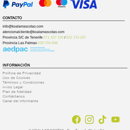
CONTACTO
info@koalamascotas.com
atencionalcliente@koalamascotas.com
Provincia S/C de Tenerife
671 337 100
/
922 733 297
Provincia Las Palmas
639 704 498
INFORMACIÓN
Política de Privacidad
Uso de Cookies
Términos y Condiciones
Aviso Legal
Plan de fidelidad
Contáctanos
Canal del informante