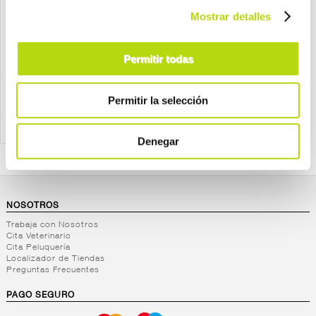
Zolux
Zolux
zolux decoración nano 2
zolux arenero cathy clever
Mostrar detalles
columnas
azul
por sólo
desde
Permitir todas
12,05 €
27,60 €
Permitir la selección
Denegar
NOSOTROS
Trabaja con Nosotros
Cita Veterinario
Cita Peluquería
Localizador de Tiendas
Preguntas Frecuentes
PAGO SEGURO