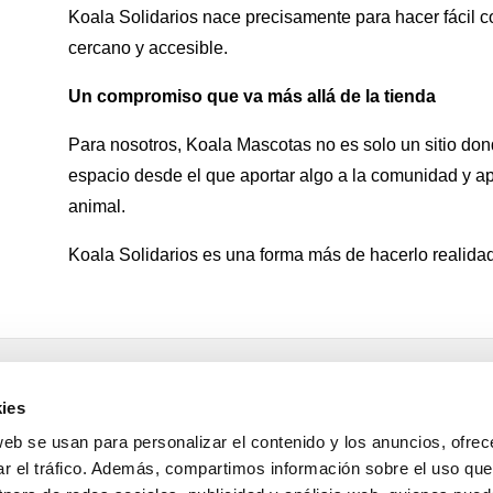
Koala Solidarios nace precisamente para hacer fácil c
cercano y accesible.
Un compromiso que va más allá de la tienda
Para nosotros, Koala Mascotas no es solo un sitio do
espacio desde el que aportar algo a la comunidad y ap
animal.
Koala Solidarios es una forma más de hacerlo realida
CONTACTO
ies
info@koalamascotas.com
web se usan para personalizar el contenido y los anuncios, ofrec
atencionalcliente@koalamascotas.
Provincia S/C de Tenerife
671 337 1
ar el tráfico. Además, compartimos información sobre el uso que
Provincia Las Palmas
639 704 498