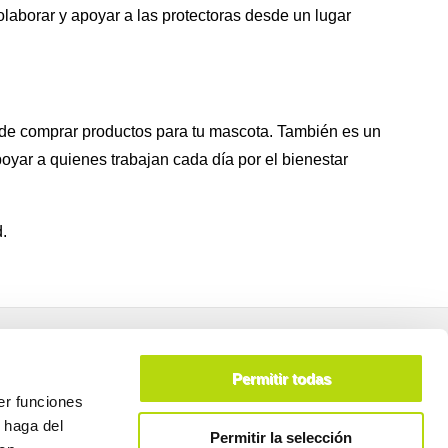
olaborar y apoyar a las protectoras desde un lugar
nde comprar productos para tu mascota. También es un
oyar a quienes trabajan cada día por el bienestar
d.
INFORMACIÓN
Permitir todas
Política de Privacidad
Uso de Cookies
er funciones
com
Términos y Condiciones
00
/
922 733 297
 haga del
Aviso Legal
Permitir la selección
Plan de fidelidad