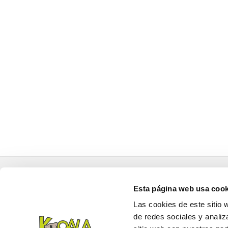
NOSOTROS
PAGO SEGURO
Esta página web usa cook
Trabaja con Nosotros
Cita Veterinario
Las cookies de este sitio 
Cita Peluquería
de redes sociales y analiz
Localizador de Tiendas
Preguntas Frecuentes