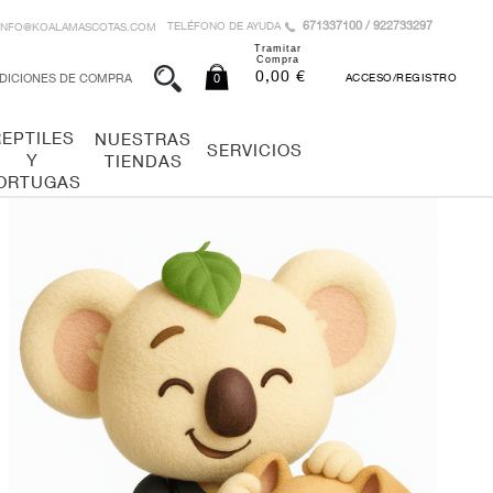
671337100 / 922733297
TELÉFONO DE AYUDA
INFO@KOALAMASCOTAS.COM
Tramitar
Compra
0,00 €
DICIONES DE COMPRA
0
ACCESO/REGISTRO
REPTILES
NUESTRAS
SERVICIOS
Y
TIENDAS
ORTUGAS