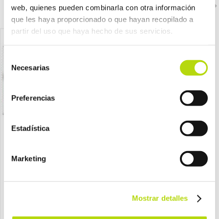
web, quienes pueden combinarla con otra información
que les haya proporcionado o que hayan recopilado a
partir del uso que haya hecho de sus servicios.
Selección
Necesarias
de
consentimiento
Preferencias
Estadística
Mars
Mars
Marketing
cesar perro adulto buey pate
cesar perro adulto pollo pate
tarrina 150 gr
tarrina 150 gr
por sólo
por sólo
Mostrar detalles
1,75 €
1,75 €