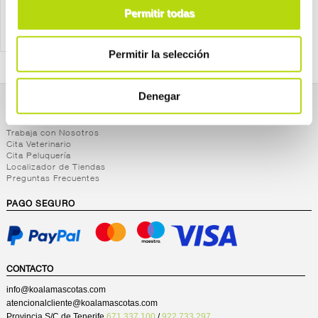
Permitir todas
Permitir la selección
Denegar
NOSOTROS
Trabaja con Nosotros
Cita Veterinario
Cita Peluquería
Localizador de Tiendas
Preguntas Frecuentes
PAGO SEGURO
CONTACTO
info@koalamascotas.com
atencionalcliente@koalamascotas.com
Provincia S/C de Tenerife
671 337 100
/
922 733 297