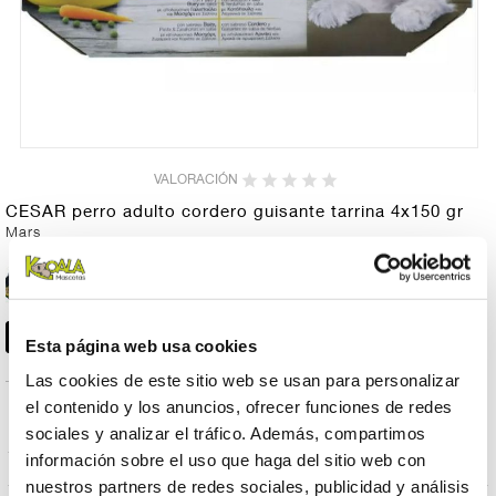
VALORACIÓN
CESAR perro adulto cordero guisante tarrina 4x150 gr
Mars
CESAR perro adulto
6,95 €
cordero guisante tarrina
4x150 gr
Esta página web usa cookies
Las cookies de este sitio web se usan para personalizar
el contenido y los anuncios, ofrecer funciones de redes
PRODUCTOS RELACIONADOS
sociales y analizar el tráfico. Además, compartimos
información sobre el uso que haga del sitio web con
nuestros partners de redes sociales, publicidad y análisis