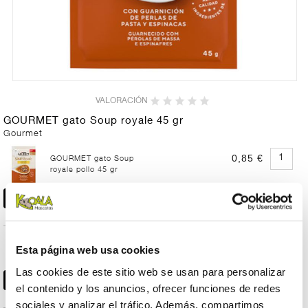
VALORACIÓN
GOURMET gato Soup royale 45 gr
Gourmet
0,85 €
GOURMET gato Soup
royale pollo 45 gr
0,85 €
GOURMET gato Soup
Esta página web usa cookies
royale salmon 45 gr
Las cookies de este sitio web se usan para personalizar
el contenido y los anuncios, ofrecer funciones de redes
sociales y analizar el tráfico. Además, compartimos