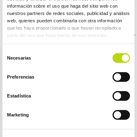
información sobre el uso que haga del sitio web con
PRODUCTOS RELACIONADOS
nuestros partners de redes sociales, publicidad y análisis
web, quienes pueden combinarla con otra información
que les haya proporcionado o que hayan recopilado a
partir del uso que haya hecho de sus servicios.
Selección
Necesarias
de
consentimiento
Preferencias
Estadística
Marketing
Gourmet
Gourmet
gourmet gato gold tartelette
gourmet gato natures